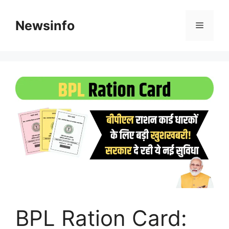
Skip
to
Newsinfo
Menu
content
BPL Ration Card: