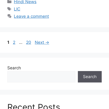
Categories
Hindi News
Tags
LIC
Leave a comment
Page
Page
Page
1
2
…
20
Next
→
Search
Search
Recent Posts