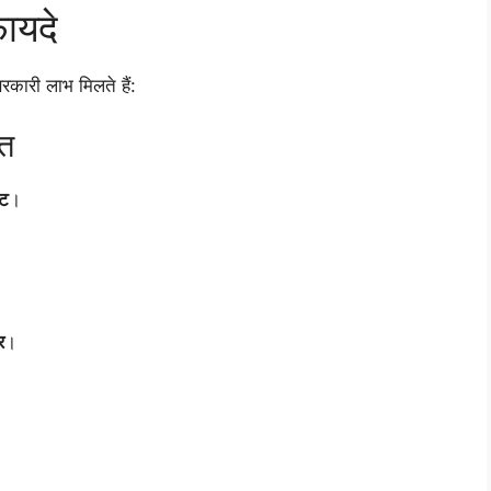
ायदे
ारी लाभ मिलते हैं:
यत
ट
।
र
।