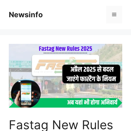
Skip
to
Newsinfo
Menu
content
Fastag New Rules