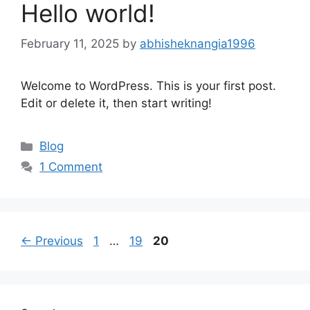
Hello world!
February 11, 2025
by
abhisheknangia1996
Welcome to WordPress. This is your first post.
Edit or delete it, then start writing!
Categories
Blog
1 Comment
Page
Page
Page
←
Previous
1
…
19
20