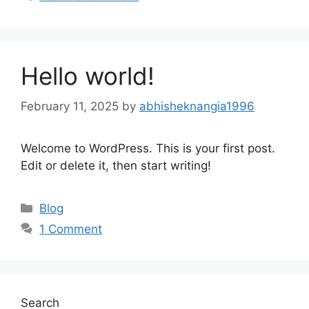
Hello world!
February 11, 2025
by
abhisheknangia1996
Welcome to WordPress. This is your first post.
Edit or delete it, then start writing!
Categories
Blog
1 Comment
Search