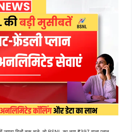
त में ज्यादा दिनों तक चले, तो BSNL का नया ₹397 वाला प्लान